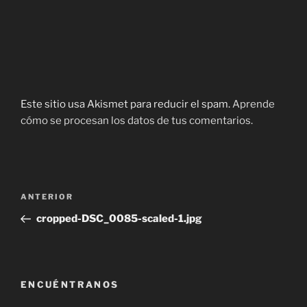
Este sitio usa Akismet para reducir el spam.
Aprende
cómo se procesan los datos de tus comentarios.
Navegación
Entrada
ANTERIOR
de
anterior:
cropped-DSC_0085-scaled-1.jpg
entradas
ENCUÉNTRANOS